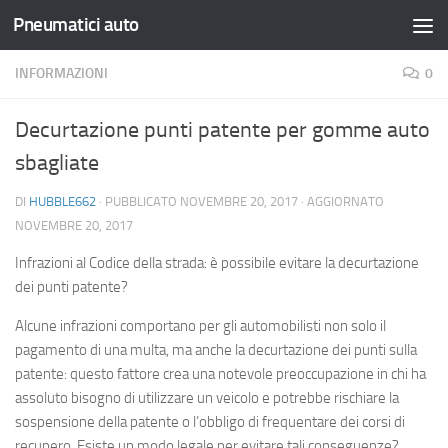
Pneumatici auto
Salta al contenuto
INFORMAZIONI
0
Decurtazione punti patente per gomme auto
sbagliate
DI
HUBBLE662
· PUBBLICATO
NOVEMBRE 20, 2017
· AGGIORNATO
NOVEMBRE 20, 2017
Infrazioni al Codice della strada: è possibile evitare la decurtazione
dei punti patente?
Alcune infrazioni comportano per gli automobilisti non solo il
pagamento di una multa, ma anche la decurtazione dei punti sulla
patente: questo fattore crea una notevole preoccupazione in chi ha
assoluto bisogno di utilizzare un veicolo e potrebbe rischiare la
sospensione della patente o l’obbligo di frequentare dei corsi di
recupero. Esiste un modo legale per evitare tali conseguenze?