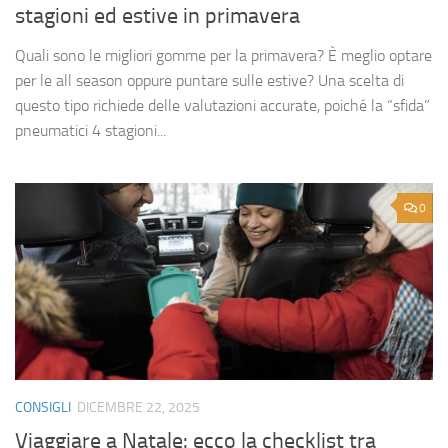
stagioni ed estive in primavera
Quali sono le migliori gomme per la primavera? È meglio optare
per le all season oppure puntare sulle estive? Una scelta di
questo tipo richiede delle valutazioni accurate, poiché la “sfida”
pneumatici 4 stagioni...
0
CONSIGLI
DICEMBRE 22, 2025
Viaggiare a Natale: ecco la checklist tra