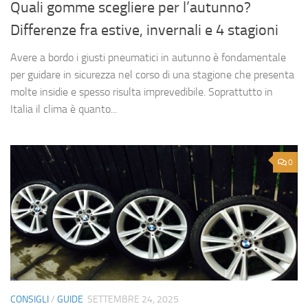
Quali gomme scegliere per l’autunno?
Differenze fra estive, invernali e 4 stagioni
Avere a bordo i giusti pneumatici in autunno è fondamentale
per guidare in sicurezza nel corso di una stagione che presenta
molte insidie e spesso risulta imprevedibile. Soprattutto in
Italia il clima è quanto...
0
CONSIGLI
/
GUIDE
SETTEMBRE 24, 2025