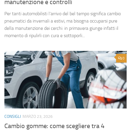
manutenzione e controlli
Per tanti automobilisti l’arrivo del bel tempo significa cambio
pneumatici da invernali a estivi, ma bisogna occuparsi pure
della manutenzione dei cerchi: in primavera giunge infatti il
momento di ripulirli con cura e sottoporli...
0
CONSIGLI
MARZO 23, 2026
Cambio gomme: come scegliere tra 4