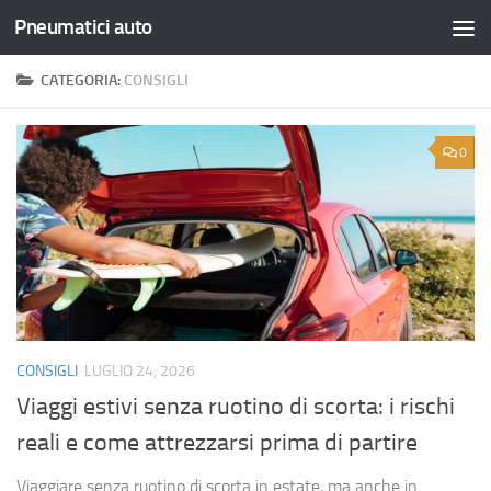
Pneumatici auto
Salta al contenuto
CATEGORIA:
CONSIGLI
0
CONSIGLI
LUGLIO 24, 2026
Viaggi estivi senza ruotino di scorta: i rischi
reali e come attrezzarsi prima di partire
Viaggiare senza ruotino di scorta in estate, ma anche in