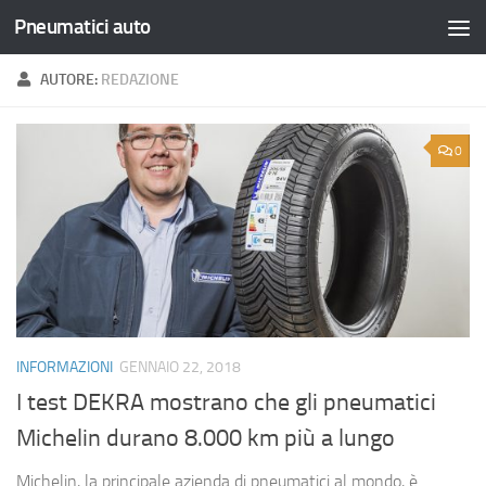
Pneumatici auto
Salta al contenuto
AUTORE:
REDAZIONE
0
INFORMAZIONI
GENNAIO 22, 2018
I test DEKRA mostrano che gli pneumatici
Michelin durano 8.000 km più a lungo
Michelin, la principale azienda di pneumatici al mondo, è