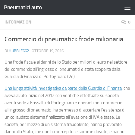
Pneumatici auto
Salta al contenuto
INFORMAZIONI
0
Commercio di pneumatici: frode milionaria
DI
HUBBLE662
·
OTTOBRE 19, 2016
Una frode fiscale ai danni dello Stato per milioni di euro nel settore
del commercio all’ingrosso di pneumatici è stata scoperta dalla
Guardia di Finanza di Portogruaro (Ve).
Una lunga attività investigativa da parte della Guardia di Finanza
, che
aveva avuto inizio nel 2012 con verifiche effettuate su società
aventi sede a Fossalta di Portogruaro e operanti nel commercio
all’ingrosso di pneumatici, ha permesso di accertare l’esistenza di
un collaudato sistema finalizzato all’evasione di IVA e tasse. Le
società, per mezzo di un sistema fraudolento, hanno provocato
danni allo Stato, che non ha percepito le somme dovute, e hanno