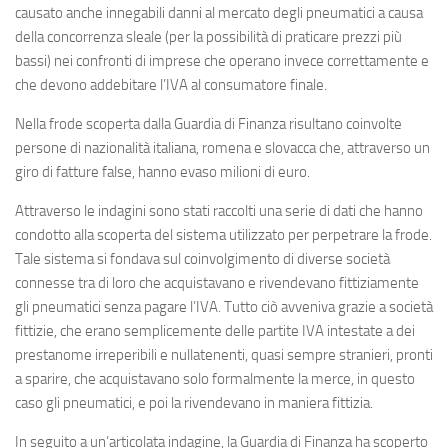
causato anche innegabili danni al mercato degli pneumatici a causa
della concorrenza sleale (per la possibilità di praticare prezzi più
bassi) nei confronti di imprese che operano invece correttamente e
che devono addebitare l’IVA al consumatore finale.
Nella frode scoperta dalla Guardia di Finanza risultano coinvolte
persone di nazionalità italiana, romena e slovacca che, attraverso un
giro di fatture false, hanno evaso milioni di euro.
Attraverso le indagini sono stati raccolti una serie di dati che hanno
condotto alla scoperta del sistema utilizzato per perpetrare la frode.
Tale sistema si fondava sul coinvolgimento di diverse società
connesse tra di loro che acquistavano e rivendevano fittiziamente
gli pneumatici senza pagare l’IVA. Tutto ciò avveniva grazie a società
fittizie, che erano semplicemente delle partite IVA intestate a dei
prestanome irreperibili e nullatenenti, quasi sempre stranieri, pronti
a sparire, che acquistavano solo formalmente la merce, in questo
caso gli pneumatici, e poi la rivendevano in maniera fittizia.
In seguito a un’articolata indagine, la Guardia di Finanza ha scoperto