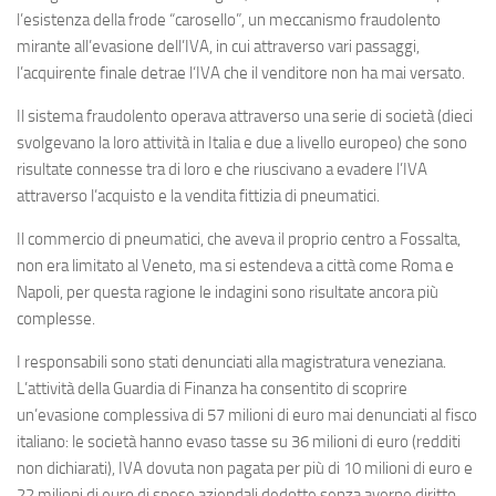
l’esistenza della frode “carosello”, un meccanismo fraudolento
mirante all’evasione dell’IVA, in cui attraverso vari passaggi,
l’acquirente finale detrae l‘IVA che il venditore non ha mai versato.
Il sistema fraudolento operava attraverso una serie di società (dieci
svolgevano la loro attività in Italia e due a livello europeo) che sono
risultate connesse tra di loro e che riuscivano a evadere l’IVA
attraverso l’acquisto e la vendita fittizia di pneumatici.
Il commercio di pneumatici, che aveva il proprio centro a Fossalta,
non era limitato al Veneto, ma si estendeva a città come Roma e
Napoli, per questa ragione le indagini sono risultate ancora più
complesse.
I responsabili sono stati denunciati alla magistratura veneziana.
L’attività della Guardia di Finanza ha consentito di scoprire
un’evasione complessiva di 57 milioni di euro mai denunciati al fisco
italiano: le società hanno evaso tasse su 36 milioni di euro (redditi
non dichiarati), IVA dovuta non pagata per più di 10 milioni di euro e
22 milioni di euro di spese aziendali dedotte senza averne diritto.