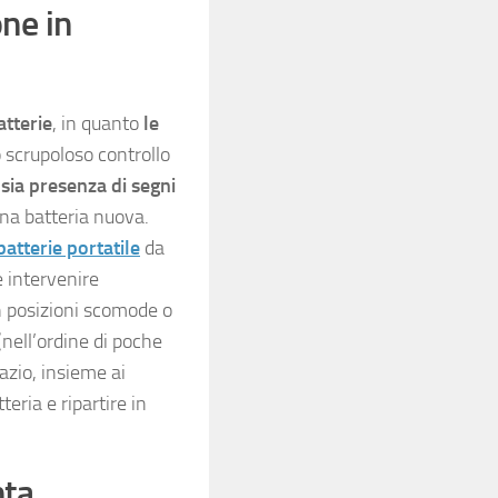
ne in
atterie
, in quanto
le
o scrupoloso controllo
sia presenza di segni
una batteria nuova.
batterie portatile
da
e intervenire
n posizioni scomode o
(nell’ordine di poche
azio, insieme ai
teria e ripartire in
nta