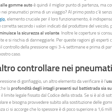
 dalle gomme auto
è quindi il miglior punto di partenza, ma c
e nei pneumatici prima di un viaggio? Al primo posto c’è senz
gio
, elemento cruciale per il loro funzionamento; è indispensa
 corretta secondo i valori indicati dal produttore del veicolo,
minuisce la sicurezza al volante
. Inoltre le coperture si con
e e si rischia di danneggiarle. Per queste ragioni gli esperti 
 il controllo della pressione ogni 3-4 settimane e prima di part
ostro caso.
ltro controllare nei pneumati
pressione di gonfiaggio, un altro elemento da verificare è l’
us
che la
profondità degli intagli presenti sul battistrada sia s
, il limite legale fissato dal Codice della strada. Se si è al di so
colare e bisogna provvedere subito alla sostituzione delle gom
za ci si accorge che lo spessore è di poco superiore a 1,6 mill