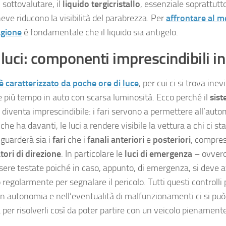
sottovalutare, il
liquido tergicristallo
, essenziale soprattut
neve riducono la visibilità del parabrezza. Per
affrontare al m
agione
è fondamentale che il liquido sia antigelo.
 luci: componenti imprescindibili i
è caratterizzato da poche ore di luce
, per cui ci si trova ine
e più tempo in auto con scarsa luminosità. Ecco perché il
sist
o diventa imprescindibile: i fari servono a permettere all’auto
che ha davanti, le luci a rendere visibile la vettura a chi ci sta
iguarderà sia i
fari
che i
fanali anteriori
e
posteriori
, compre
tori di direzione
. In particolare le
luci di emergenza
– ovvero
ere testate poiché in caso, appunto, di emergenza, si deve a
 regolarmente per segnalare il pericolo. Tutti questi controll
 in autonomia e nell’eventualità di malfunzionamenti ci si può
 per risolverli così da poter partire con un veicolo pienamente