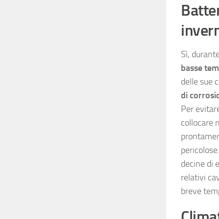
Batte
inver
Sì, durant
basse tem
delle sue 
di corrosi
Per evitar
collocare n
prontament
pericolose
decine di 
relativi ca
breve tem
Clima