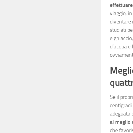
effettuar
viaggio, i
diventare m
studiati p
e ghiaccio
d’acqua e f
ovviament
Megli
quatt
Se il prop
centigradi 
adeguata e
al meglio
che favoris