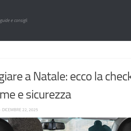
guide e consigli.
iare a Natale: ecco la check
e e sicurezza
·
DICEMBRE 22, 2025