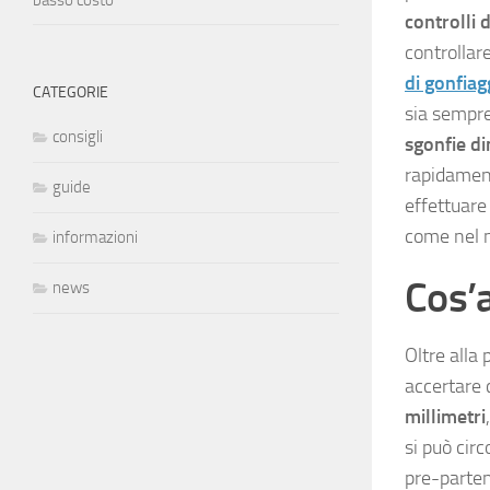
basso costo
controlli
controllar
di gonfiag
CATEGORIE
sia sempre
consigli
sgonfie di
rapidament
guide
effettuare
come nel n
informazioni
Cos’a
news
Oltre alla 
accertare 
millimetri
si può cir
pre-parten