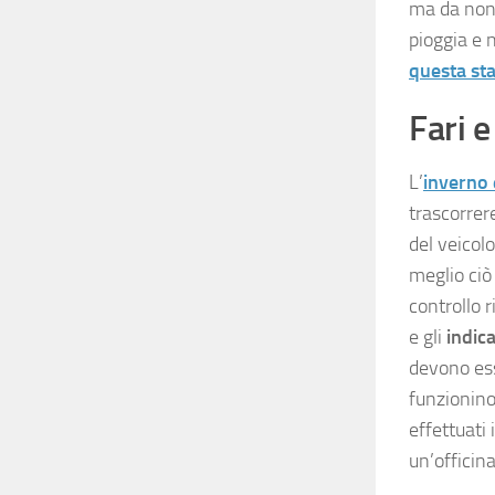
ma da non 
pioggia e 
questa st
Fari e
L’
inverno 
trascorrer
del veicol
meglio ciò 
controllo r
e gli
indica
devono ess
funzionino
effettuati
un’officina