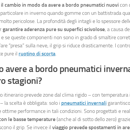
e il cambio in modo da avere a bordo pneumatici nuovi
con c
n particolare in inverno quando gomme con un battistrada qua
olto pericolose. La profondità degli intagli e lo spessore dell
er
garantire aderenza pure su superfici scivolose
, a causa d
, e se queste componenti non sono in grado di smaltire corret
are “presa” sulla neve, il grip si riduce drasticamente. I cont
e pure il
ruotino di scorta
.
o avere a bordo pneumatici invern
ro stagioni?
rio itinerario prevede zone dal clima rigido – con temperatura 
– la scelta è obbligata: solo i
pneumatici invernali
garantisco
 ottime performance in tali condizioni. Sono progettati e real
 con le basse temperature
(anche al di sotto dello zero) gra
cono il grip. Se invece il
viaggio prevede spostamenti in are