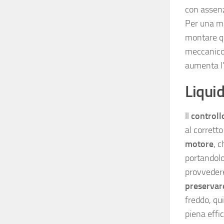
con assenz
Per una ma
montare qu
meccanico 
aumenta l’
Liquid
Il
controllo
al corrett
motore
, 
portandolo
provveder
preservar
freddo, qu
piena effi