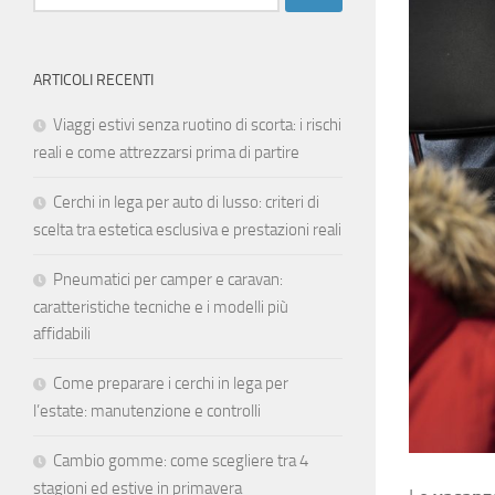
per:
ARTICOLI RECENTI
Viaggi estivi senza ruotino di scorta: i rischi
reali e come attrezzarsi prima di partire
Cerchi in lega per auto di lusso: criteri di
scelta tra estetica esclusiva e prestazioni reali
Pneumatici per camper e caravan:
caratteristiche tecniche e i modelli più
affidabili
Come preparare i cerchi in lega per
l’estate: manutenzione e controlli
Cambio gomme: come scegliere tra 4
stagioni ed estive in primavera