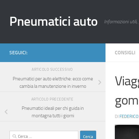
Salta al contenuto
Pneumatici auto
Informazioni utili, 
SEGUICI:
CONSIGLI
ARTICOLO SUCCESSIVO
Viagg
Pneumatici per auto elettriche: ecco come
cambia la manutenzione in inverno
gomm
ARTICOLO PRECEDENTE
Pneumatici ideali per chi guida in
montagna tutti i giorni
DI
FEDERICO
Ricerca