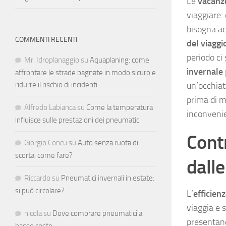
Le
vacanze
viaggiare: 
bisogna ac
COMMENTI RECENTI
del viaggi
periodo ci
Mr. Idroplanaggio
su
Aquaplaning: come
invernale
affrontare le strade bagnate in modo sicuro e
un’occhiata
ridurre il rischio di incidenti
prima di me
Alfredo Labianca
su
Come la temperatura
inconvenie
influisce sulle prestazioni dei pneumatici
Cont
Giorgio Concu
su
Auto senza ruota di
scorta: come fare?
dall
Riccardo
su
Pneumatici invernali in estate:
si può circolare?
L’
efficien
viaggia e 
nicola
su
Dove comprare pneumatici a
presentano