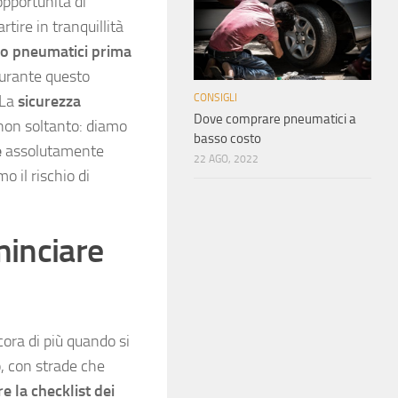
opportunità di
rtire in tranquillità
lo pneumatici prima
durante questo
 La
sicurezza
CONSIGLI
Dove comprare pneumatici a
 non soltanto: diamo
basso costo
e
assolutamente
22 AGO, 2022
o il rischio di
minciare
ora di più quando si
o, con strade che
re la checklist dei