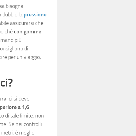
osa bisogna
a dubbio la
pressione
bile assicurarsi che
 poiché
con gomme
sumano più
consigliano di
ire per un viaggio,
ci?
ura
; ci si deve
uperiore a 1,6
tto di tale limite, non
me. Se nei controlli
imetri, è meglio