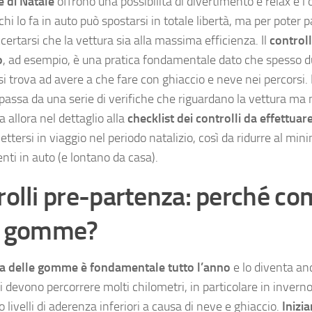
 di Natale
offrono una possibilità di divertimento e relax e l’
chi lo fa in auto può spostarsi in totale libertà, ma per poter pa
certarsi che la vettura sia alla massima efficienza. Il
control
o
, ad esempio, è una pratica fondamentale dato che spesso 
 si trova ad avere a che fare con ghiaccio e neve nei percorsi.
passa da una serie di verifiche che riguardano la vettura ma
 allora nel dettaglio alla
checklist dei controlli da effettuar
ttersi in viaggio nel periodo natalizio, così da ridurre al minim
nti in auto (e lontano da casa).
rolli pre-partenza: perché co
e gomme?
za delle gomme è fondamentale tutto l’anno
e lo diventa anc
si devono percorrere molti chilometri, in particolare in invern
 livelli di aderenza inferiori a causa di neve e ghiaccio.
Inizia