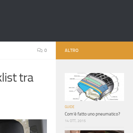
0
ALTRO
list tra
GUIDE
Com’è fatto uno pneumatico?
14 OTT, 2015