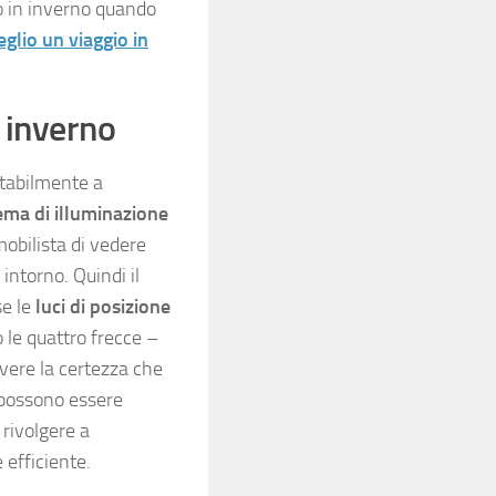
to in inverno quando
eglio un viaggio in
n inverno
vitabilmente a
ema di illuminazione
mobilista di vedere
 intorno. Quindi il
se le
luci di posizione
 le quattro frecce –
vere la certezza che
i possono essere
 rivolgere a
 efficiente.