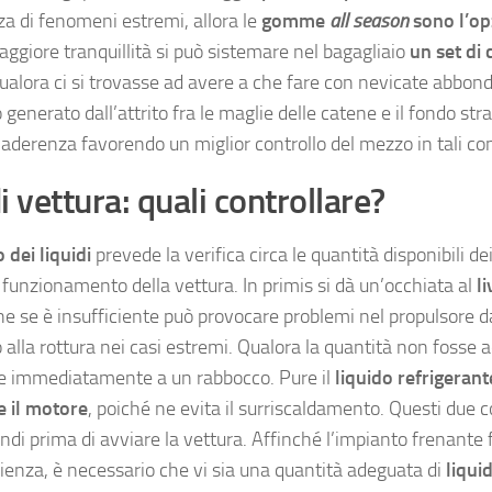
a di fenomeni estremi, allora le
gomme
all season
sono l’op
ggiore tranquillità si può sistemare nel bagagliaio
un set di
alora ci si trovasse ad avere a che fare con nevicate abbondan
generato dall’attrito fra le maglie delle catene e il fondo st
aderenza favorendo un miglior controllo del mezzo in tali con
i vettura: quali controllare?
 dei liquidi
prevede la verifica circa le quantità disponibili dei
o funzionamento della vettura. In primis si dà un’occhiata al
li
che se è insufficiente può provocare problemi nel propulsore
 alla rottura nei casi estremi. Qualora la quantità non fosse
e immediatamente a un rabbocco. Pure il
liquido refrigerant
e il motore
, poiché ne evita il surriscaldamento. Questi due c
indi prima di avviare la vettura. Affinché l’impianto frenante
cienza, è necessario che vi sia una quantità adeguata di
liqui