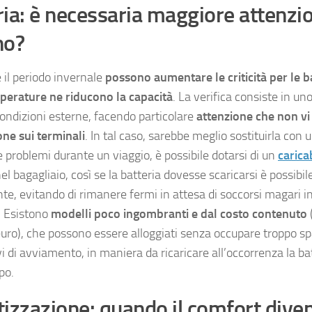
ria: è necessaria maggiore attenzio
no?
e il periodo invernale
possono aumentare le criticità per le b
perature ne riducono la capacità
. La verifica consiste in un
condizioni esterne, facendo particolare
attenzione che non vi 
one sui terminali
. In tal caso, sarebbe meglio sostituirla con 
e problemi durante un viaggio, è possibile dotarsi di un
carica
el bagagliaio, così se la batteria dovesse scaricarsi è possibil
e, evitando di rimanere fermi in attesa di soccorsi magari i
. Esistono
modelli poco ingombranti e dal costo contenuto
euro), che possono essere alloggiati senza occupare troppo sp
vi di avviamento, in maniera da ricaricare all’occorrenza la bat
po.
tizzazione: quando il comfort dive