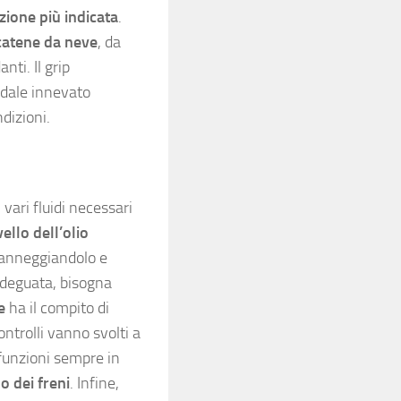
zione più indicata
.
 catene da neve
, da
ti. Il grip
radale innevato
dizioni.
 vari fluidi necessari
vello dell’olio
 danneggiandolo e
 adeguata, bisogna
e
ha il compito di
ontrolli vanno svolti a
 funzioni sempre in
do dei freni
. Infine,