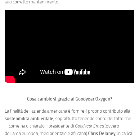
suo corretto mantenimento.
Cosa cambierà grazie al Goodyear Oxygen?
La finalità dell’azienda americana è fornire il proprio contributo alla
sostenibilità ambientale
, soprattutto tenendo conto del fatto che
– come ha dichiarato il presidente di
Goodyear Emea
(ovvero
dell’area europea, mediorientale e africana)
Chris Delaney
, in carica