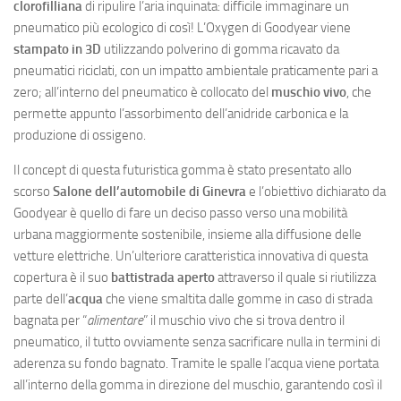
clorofilliana
di ripulire l’aria inquinata: difficile immaginare un
pneumatico più ecologico di così! L’Oxygen di Goodyear viene
stampato in 3D
utilizzando polverino di gomma ricavato da
pneumatici riciclati, con un impatto ambientale praticamente pari a
zero; all’interno del pneumatico è collocato del
muschio vivo
, che
permette appunto l’assorbimento dell’anidride carbonica e la
produzione di ossigeno.
Il concept di questa futuristica gomma è stato presentato allo
scorso
Salone dell’automobile di Ginevra
e l’obiettivo dichiarato da
Goodyear è quello di fare un deciso passo verso una mobilità
urbana maggiormente sostenibile, insieme alla diffusione delle
vetture elettriche. Un’ulteriore caratteristica innovativa di questa
copertura è il suo
battistrada aperto
attraverso il quale si riutilizza
parte dell’
acqua
che viene smaltita dalle gomme in caso di strada
bagnata per “
alimentare
” il muschio vivo che si trova dentro il
pneumatico, il tutto ovviamente senza sacrificare nulla in termini di
aderenza su fondo bagnato. Tramite le spalle l’acqua viene portata
all’interno della gomma in direzione del muschio, garantendo così il