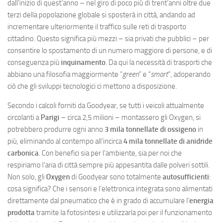
dall’inizio di quest’anno – nel giro di poco più di trent’anni oltre due
terzi della popolazione globale si sposterà in città, andando ad
incrementare ulteriormente il traffico sulle reti di trasporto
cittadino. Questo significa più mezzi – sia privati che pubblici – per
consentire lo spostamento di un numero maggiore di persone, e di
conseguenza più
inquinamento
. Da qui la necessità di trasporti che
abbiano una filosofia maggiormente “
green
” e “
smart
”, adoperando
ciò che gli sviluppi tecnologici ci mettono a disposizione.
Secondo i calcoli forniti da Goodyear, se tutti i veicoli attualmente
circolanti a
Parigi
– circa 2,5 milioni – montassero gli Oxygen, si
potrebbero produrre ogni anno
3 mila tonnellate di ossigeno
in
più, eliminando al contempo all’incirca
4 mila tonnellate di anidride
carbonica
. Con benefici sia per l’ambiente, sia per noi che
respiriamo l’aria di città sempre più appesantita dalle polveri sottili.
Non solo, gli
Oxygen
di Goodyear sono totalmente
autosufficienti
:
cosa significa? Che i sensori e l’elettronica integrata sono alimentati
direttamente dal pneumatico che è in grado di accumulare l’
energia
prodotta
tramite la fotosintesi e utilizzarla poi per il funzionamento