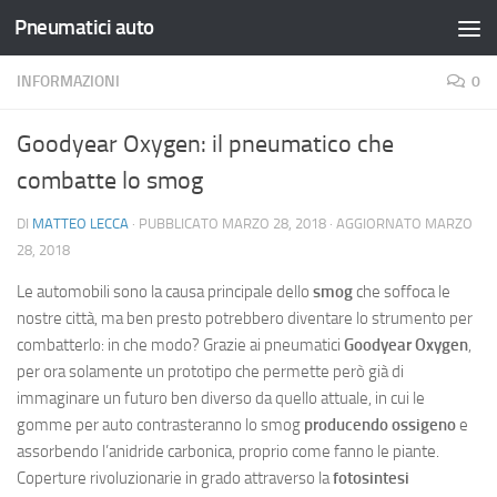
Pneumatici auto
Salta al contenuto
INFORMAZIONI
0
Goodyear Oxygen: il pneumatico che
combatte lo smog
DI
MATTEO LECCA
· PUBBLICATO
MARZO 28, 2018
· AGGIORNATO
MARZO
28, 2018
Le automobili sono la causa principale dello
smog
che soffoca le
nostre città, ma ben presto potrebbero diventare lo strumento per
combatterlo: in che modo? Grazie ai pneumatici
Goodyear Oxygen
,
per ora solamente un prototipo che permette però già di
immaginare un futuro ben diverso da quello attuale, in cui le
gomme per auto contrasteranno lo smog
producendo ossigeno
e
assorbendo l’anidride carbonica, proprio come fanno le piante.
Coperture rivoluzionarie in grado attraverso la
fotosintesi