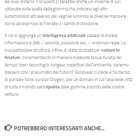
dei suoi sistemi. Fra questi ci sarebbe anche un insieme di luci
collocate sulla spalla della gomma che indicano agli altri
automobilisti attraverso vari segnali luminosi le diverse manovre,
come ad esempio le frenate o i cambi di direzione.
A ciò si aggiunge un’
intelligenza artificiale
capace di inviare
informazioni e dati – velocità, posizione ecc. – in tempo reale. La
sua particolare struttura, infine, è stata studiata per
evitare le
forature
, incrementando in maniera notevole la sua durata nel
tempo. Iper-tecnologici, longevi, rispettosi dell’ambiente: saranno
davvero così i pneumatici del futuro? Goodyear ci crede e ha deciso
di puntare forte sul suo Oxygen, per un domani in cui l’aria delle città
di tutto il mondo sarà
ripulita
dalle gomme a bordo delle nostre
vetture.
POTREBBERO INTERESSARTI ANCHE...