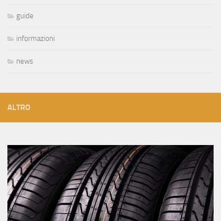
guide
informazioni
news
ALTRO