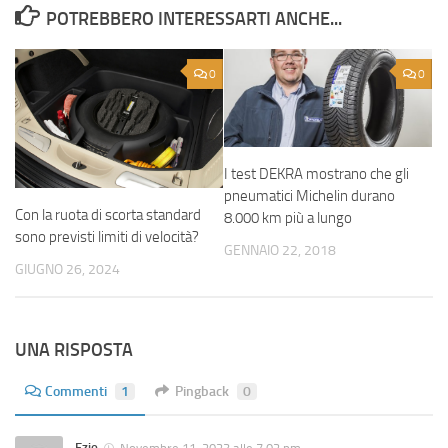
POTREBBERO INTERESSARTI ANCHE...
0
0
I test DEKRA mostrano che gli
pneumatici Michelin durano
Con la ruota di scorta standard
8.000 km più a lungo
sono previsti limiti di velocità?
GENNAIO 22, 2018
GIUGNO 26, 2024
UNA RISPOSTA
Commenti
1
Pingback
0
Ezio