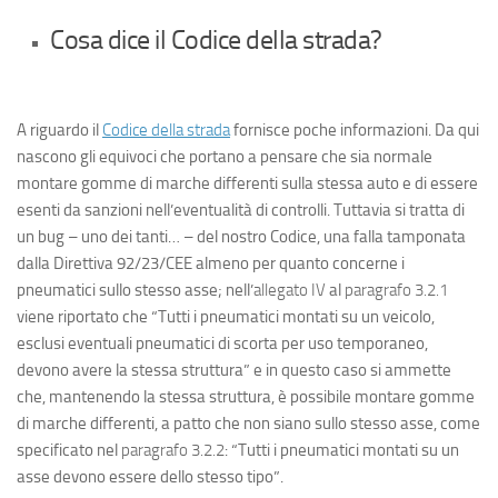
Cosa dice il Codice della strada?
A riguardo il
Codice della strada
fornisce poche informazioni. Da qui
nascono gli equivoci che portano a pensare che sia normale
montare gomme di marche differenti sulla stessa auto e di essere
esenti da sanzioni nell’eventualità di controlli. Tuttavia si tratta di
un
bug
– uno dei tanti… – del nostro Codice, una falla tamponata
dalla Direttiva 92/23/CEE almeno per quanto concerne i
pneumatici sullo stesso asse; nell’
allegato IV
al
paragrafo 3.2.1
viene riportato che “
Tutti i pneumatici montati su un veicolo,
esclusi eventuali pneumatici di scorta per uso temporaneo,
devono avere la stessa struttura
” e in questo caso si ammette
che, mantenendo la stessa struttura, è possibile montare gomme
di marche differenti, a patto che non siano sullo stesso asse, come
specificato nel
paragrafo 3.2.2
: “
Tutti i pneumatici montati su un
asse devono essere dello stesso tipo
”.