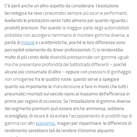
C’è però anche un altro aspetto da considerare: l’evoluzione
tecnologica ha reso i
pneumatici sempre più sicuri
e
performanti
,
livellando le prestazioni verso l’alto almeno per quanto riguarda i
prodotti
premium
. Per questo
la maggior parte degli automobilisti
potrebbe non accorgersi nemmeno di montare gomme diverse
, a
parità di
misure
e caratteristiche, poiché le loro differenze sono
percepibili solamente da
driver
professionisti. Ci si renderebbe
molto di più conto della
diversità prestazionale con gomme uguali
ma che presentano profondità del battistrada differenti
– poiché
alcune più consumate di altre – oppure con
pressioni di gonfiaggio
non omogenee
fra le quattro ruote: questo serve a spiegare
quanto sia importante la
manutenzione
e fare in modo che tutti i
pneumatici montati sul veicolo siano al massimo dell’efficienza in
primis per ragioni di sicurezza. Se l’installazione di gomme diverse
del segmento
premium
può essere anche ammessa, sebbene
sconsigliata, di sicuro è
da evitare l’accoppiamento di prodotti top di
gamma con altri
economici
, magari per risparmiare: le differenze di
rendimento sarebbero tali da rendere il binomio alquanto