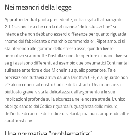
Nei meandri della legge
Approfondendo il punto precedente, nell’
allegato II
al
paragrafo
2.1.1
si specifica che con la definizione “dello stesso tipo” si
intende che non debbano esserci differenze per quanto riguarda
“
nome del fabbricante o marchio commerciale
”. Ripetiamo: ci si
sta riferendo alle
gomme dello stesso asse
, quindi a livello
normativo si ammette l’installazione di coperture di brand diversi
se gli assi sono differenti, ad esempio due pneumatici Continental
sull’asse anteriore e due Michelin su quello posteriore. Tale
precisazione tuttavia arriva da una Direttiva CEE, e a riguardo non
v’è alcun cenno sul nostro Codice della strada. Una mancanza
piuttosto grave, vista la
delicatezza dell’argomento
e le sue
implicazioni profonde sulla sicurezza nelle nostre strade. L’unico
obbligo sancito dal Codice riguarda l’uguaglianza delle misure,
dell’indice di carico e del codice di velocità
, ma non comprende altre
caratteristiche.
Una normativa “problematica”