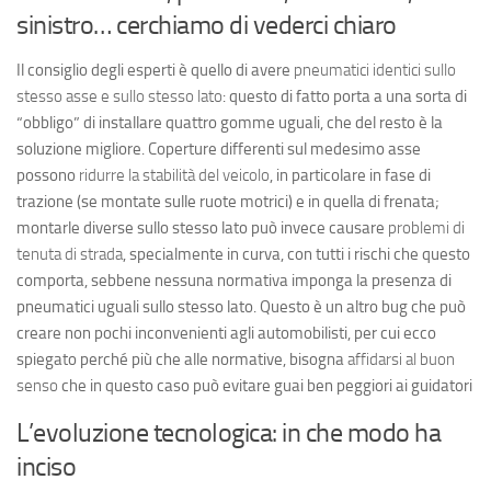
sinistro… cerchiamo di vederci chiaro
Il consiglio degli esperti è quello di avere
pneumatici identici sullo
stesso asse e sullo stesso lato
: questo di fatto porta a una sorta di
“obbligo” di installare quattro gomme uguali, che del resto è la
soluzione migliore. Coperture differenti sul medesimo asse
possono
ridurre la stabilità del veicolo
, in particolare in fase di
trazione (se montate sulle ruote motrici) e in quella di frenata;
montarle diverse sullo stesso lato può invece causare
problemi di
tenuta di strada
, specialmente in curva, con tutti i rischi che questo
comporta, sebbene nessuna normativa imponga la presenza di
pneumatici uguali sullo stesso lato. Questo è un altro
bug
che può
creare non pochi inconvenienti agli automobilisti, per cui ecco
spiegato perché più che alle normative, bisogna
affidarsi al buon
senso
che in questo caso può evitare guai ben peggiori ai guidatori
L’evoluzione tecnologica: in che modo ha
inciso