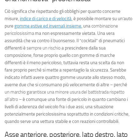
Ciò significa che rispettando gli obblighi per quanto concerne
misure,
indice di carico e di velocità
, è possibile montare su un’auto
pure
gomme estive ed invernali insieme
, una
combinazione
pericolosissima
ma non espressamente vietata. Una vera
assurdità che va contro il buonsenso. Il “
cocktail
” di pneumatici
differenti è
sempre un rischio
a prescindere dalla sua
composizione, forse proprio quello con gomme di marche
differenti è il meno pericoloso, tuttavia resta una scelta da non
fare proprio perché si mette a repentaglio la sicurezza. Sarebbe
indicato infatti avere quattro gomme usurate allo stesso modo,
averne due che si consumano più velocemente di altre – perché
un marchio garantisce una minore usura del battistrada rispetto
all’altro
– è comunque una fonte di pericolo in quanto cambiano i
livelli di aderenza del veicolo fra i due assi, una situazione
potenzialmente pericolosissima soprattutto in condizioni critiche,
quando serve una vettura stabile e con reazioni controllabili.
Asse anteriore, posteriore, lato destro, lato