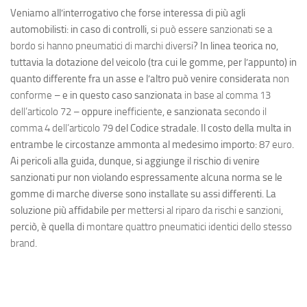
Veniamo all’interrogativo che forse interessa di più agli
automobilisti: in caso di controlli,
si può essere sanzionati se a
bordo si hanno pneumatici di marchi diversi
? In linea teorica no,
tuttavia la dotazione del veicolo (tra cui le gomme, per l’appunto) in
quanto differente fra un asse e l’altro può venire considerata
non
conforme
– e in questo caso sanzionata
in base al comma 13
dell’articolo 72
– oppure
inefficiente
, e sanzionata
secondo il
comma 4 dell’articolo 79
del Codice stradale. Il costo della multa in
entrambe le circostanze ammonta al medesimo importo:
87 euro
.
Ai pericoli alla guida, dunque, si aggiunge il rischio di venire
sanzionati pur non violando espressamente alcuna norma se le
gomme di marche diverse sono installate su assi differenti. La
soluzione più affidabile per
mettersi al riparo da rischi e sanzioni
,
perciò, è quella di
montare quattro pneumatici identici dello stesso
brand
.