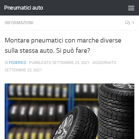
Pneumatici auto
Salta al contenuto
INFORMAZIONI
1
Montare pneumatici con marche diverse
sulla stessa auto. Si può fare?
DI
FEDERICO
· PUBBLICATO
SETTEMBRE 23, 2021
· AGGIORNATO
SETTEMBRE 23, 2021