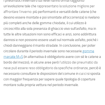
I pneumatici invernali o da neve hanno ormai raggiunto
un’evoluzione tale che
rappresentano la soluzione migliore per
affrontare l’inverno
: più performanti e versatili delle catene (che
devono essere montate e poi smontate all’occorrenza) si rivelano
più completi anche delle gomme chiodate, il cui utilizzo è
circoscritto alla sola presenza di ghiaccio vivo sull’asfalto, ma in
tutte le altre situazioni non sono efficaci e anzi, sono addirittura
dannosi e non possono essere usati sul normale asfalto, poiché i
chiodi danneggiano il manto stradale. In conclusione, per poter
circolare durante il periodo invernale sono necessarie
gomme
marcate M+S
(in alternativa è obbligatorio avere con sé le catene a
bordo del mezzo); in alcune aree però
l’utilizzo dei pneumatici da
neve può essere reso obbligatorio da specifiche ordinanze
, perciò è
necessario consultare le disposizioni del comune in cui ci si sposta
con maggior frequenza per sapere quale tipologia di coperture
montare sulla propria vettura nel periodo invernale.