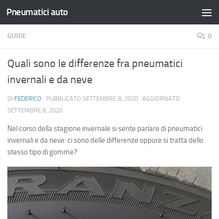
Pneumatici auto
Salta al contenuto
GUIDE
0
Quali sono le differenze fra pneumatici
invernali e da neve
DI
FEDERICO
· PUBBLICATO
SETTEMBRE 8, 2020
· AGGIORNATO
SETTEMBRE 8, 2020
Nel corso della stagione invernale si sente parlare di pneumatici
invernali e da neve: ci sono delle differenze oppure si tratta dello
stesso tipo di gomme?