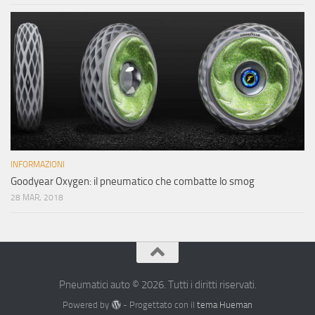
INFORMAZIONI
Goodyear Oxygen: il pneumatico che combatte lo smog
28 MAR, 2018
Pneumatici auto © 2026. Tutti i diritti riservati.
Powered by
- Progettato con il
tema Hueman