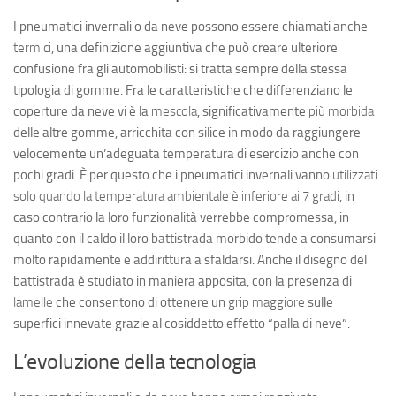
I pneumatici invernali o da neve possono essere chiamati anche
termici
, una definizione aggiuntiva che può creare ulteriore
confusione fra gli automobilisti: si tratta sempre della stessa
tipologia di gomme. Fra le caratteristiche che differenziano le
coperture da neve vi è la
mescola
, significativamente
più morbida
delle altre gomme, arricchita con silice in modo da raggiungere
velocemente un’adeguata temperatura di esercizio anche con
pochi gradi. È per questo che i pneumatici invernali vanno
utilizzati
solo quando la temperatura ambientale è inferiore ai 7 gradi
, in
caso contrario la loro funzionalità verrebbe compromessa, in
quanto con il caldo il loro battistrada morbido tende a consumarsi
molto rapidamente e addirittura a sfaldarsi. Anche il disegno del
battistrada è studiato in maniera apposita, con la presenza di
lamelle
che consentono di ottenere un
grip maggiore
sulle
superfici innevate grazie al cosiddetto effetto “palla di neve”.
L’evoluzione della tecnologia