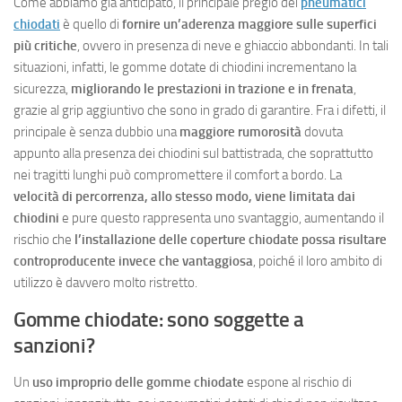
Come abbiamo già anticipato, il principale pregio dei
pneumatici
chiodati
è quello di
fornire un’aderenza maggiore sulle superfici
più critiche
, ovvero in presenza di neve e ghiaccio abbondanti. In tali
situazioni, infatti, le gomme dotate di chiodini incrementano la
sicurezza,
migliorando le prestazioni in trazione e in frenata
,
grazie al grip aggiuntivo che sono in grado di garantire. Fra i difetti, il
principale è senza dubbio una
maggiore rumorosità
dovuta
appunto alla presenza dei chiodini sul battistrada, che soprattutto
nei tragitti lunghi può compromettere il comfort a bordo. La
velocità di percorrenza, allo stesso modo, viene limitata dai
chiodini
e pure questo rappresenta uno svantaggio, aumentando il
rischio che
l’installazione delle coperture chiodate possa risultare
controproducente invece che vantaggiosa
, poiché il loro ambito di
utilizzo è davvero molto ristretto.
Gomme chiodate: sono soggette a
sanzioni?
Un
uso improprio delle gomme chiodate
espone al rischio di