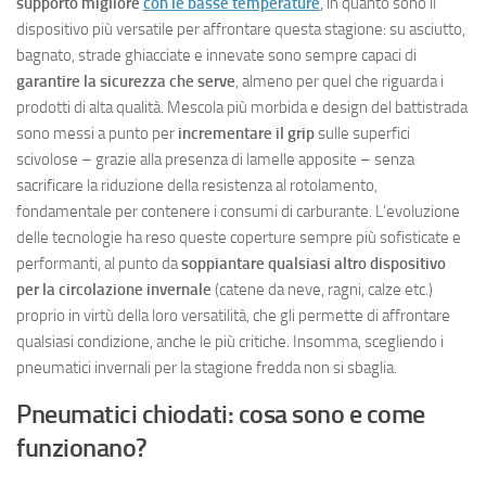
supporto migliore
con le basse temperature
, in quanto sono il
dispositivo più versatile per affrontare questa stagione: su asciutto,
bagnato, strade ghiacciate e innevate sono sempre capaci di
garantire la sicurezza che serve
, almeno per quel che riguarda i
prodotti di alta qualità. Mescola più morbida e design del battistrada
sono messi a punto per
incrementare il grip
sulle superfici
scivolose – grazie alla presenza di lamelle apposite – senza
sacrificare la riduzione della resistenza al rotolamento,
fondamentale per contenere i consumi di carburante. L’evoluzione
delle tecnologie ha reso queste coperture sempre più sofisticate e
performanti, al punto da
soppiantare qualsiasi altro dispositivo
per la circolazione invernale
(catene da neve, ragni, calze etc.)
proprio in virtù della loro versatilità, che gli permette di affrontare
qualsiasi condizione, anche le più critiche. Insomma, scegliendo i
pneumatici invernali per la stagione fredda non si sbaglia.
Pneumatici chiodati: cosa sono e come
funzionano?