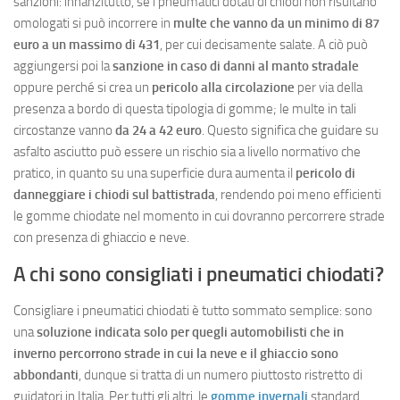
sanzioni: innanzitutto, se i pneumatici dotati di chiodi non risultano
omologati si può incorrere in
multe che vanno da un minimo di 87
euro a un massimo di 431
, per cui decisamente salate. A ciò può
aggiungersi poi la
sanzione in caso di danni al manto stradale
oppure perché si crea un
pericolo alla circolazione
per via della
presenza a bordo di questa tipologia di gomme; le multe in tali
circostanze vanno
da 24 a 42 euro
. Questo significa che guidare su
asfalto asciutto può essere un rischio sia a livello normativo che
pratico, in quanto su una superficie dura aumenta il
pericolo di
danneggiare i chiodi sul battistrada
, rendendo poi meno efficienti
le gomme chiodate nel momento in cui dovranno percorrere strade
con presenza di ghiaccio e neve.
A chi sono consigliati i pneumatici chiodati?
Consigliare i pneumatici chiodati è tutto sommato semplice: sono
una
soluzione indicata solo per quegli automobilisti che in
inverno percorrono strade in cui la neve e il ghiaccio sono
abbondanti
, dunque si tratta di un numero piuttosto ristretto di
guidatori in Italia. Per tutti gli altri, le
gomme invernali
standard