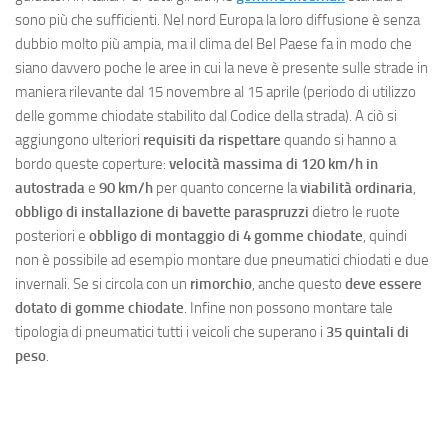
sono più che sufficienti. Nel nord Europa la loro diffusione è senza
dubbio molto più ampia, ma il clima del Bel Paese fa in modo che
siano davvero poche le aree in cui la neve è presente sulle strade in
maniera rilevante dal 15 novembre al 15 aprile (periodo di utilizzo
delle gomme chiodate stabilito dal Codice della strada). A ciò si
aggiungono ulteriori
requisiti da rispettare
quando si hanno a
bordo queste coperture:
velocità massima di 120 km/h in
autostrada
e
90 km/h
per quanto concerne la
viabilità ordinaria
,
obbligo di installazione di bavette paraspruzzi
dietro le ruote
posteriori e
obbligo di montaggio di 4 gomme chiodate
, quindi
non è possibile ad esempio montare due pneumatici chiodati e due
invernali. Se si circola con un
rimorchio
, anche questo
deve essere
dotato di gomme chiodate
. Infine non possono montare tale
tipologia di pneumatici tutti i veicoli che superano i
35 quintali di
peso
.