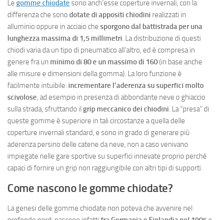
Le
gomme chiodate
sono anch’esse coperture invernali, con la
differenza che sono
dotate di appositi chiodini
realizzati in
alluminio oppure in acciaio che
sporgono dal battistrada per una
lunghezza massima di 1,5 millimetri
. La distribuzione di questi
chiodi varia da un tipo di pneumatico all’altro, ed è compresa in
genere fra un
minimo di 80 e un massimo di 160
(in base anche
alle misure e dimensioni della gomma). La loro funzione è
facilmente intuibile:
incrementare l’aderenza su superfici molto
scivolose
, ad esempio in presenza di abbondante neve o ghiaccio
sulla strada, sfruttando il
grip meccanico dei chiodini
. La “presa” di
queste gomme è superiore in tali circostanze a quella delle
coperture invernali standard, e sono in grado di generare più
aderenza persino delle catene da neve, non a caso venivano
impiegate nelle gare sportive su superfici innevate proprio perché
capaci di fornire un grip non raggiungibile con altri tipi di supporti.
Come nascono le gomme chiodate?
La genesi delle gomme chiodate non poteva che avvenire nel
profondo nord: nascono infatti
fra Germania e Finlandia nel 1905
e