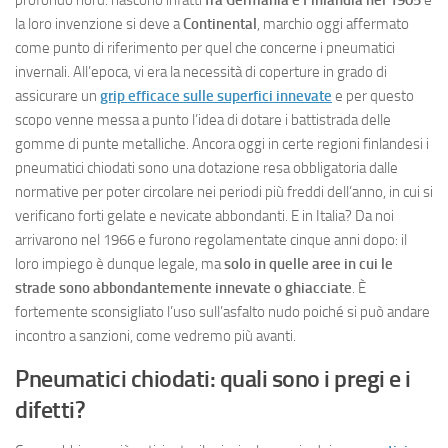
la loro invenzione si deve a
Continental
, marchio oggi affermato
come punto di riferimento per quel che concerne i pneumatici
invernali. All’epoca, vi era la necessità di coperture in grado di
assicurare un
grip efficace sulle superfici innevate
e per questo
scopo venne messa a punto l’idea di dotare i battistrada delle
gomme di punte metalliche. Ancora oggi in certe regioni finlandesi i
pneumatici chiodati sono una dotazione resa obbligatoria dalle
normative per poter circolare nei periodi più freddi dell’anno, in cui si
verificano forti gelate e nevicate abbondanti. E in Italia? Da noi
arrivarono nel 1966 e furono regolamentate cinque anni dopo: il
loro impiego è dunque legale, ma
solo in quelle aree in cui le
strade sono abbondantemente innevate o ghiacciate
. È
fortemente sconsigliato l’uso sull’asfalto nudo poiché si può andare
incontro a sanzioni, come vedremo più avanti.
Pneumatici chiodati: quali sono i pregi e i
difetti?