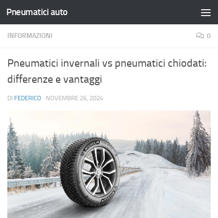
Pneumatici auto
Salta al contenuto
INFORMAZIONI
0
Pneumatici invernali vs pneumatici chiodati:
differenze e vantaggi
DI
FEDERICO
·
NOVEMBRE 26, 2024