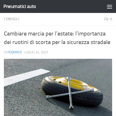
Pneumatici auto
Salta al contenuto
CONSIGLI
0
Cambiare marcia per l’estate: l’importanza
dei ruotini di scorta per la sicurezza stradale
DI
FEDERICO
·
LUGLIO 24, 2023