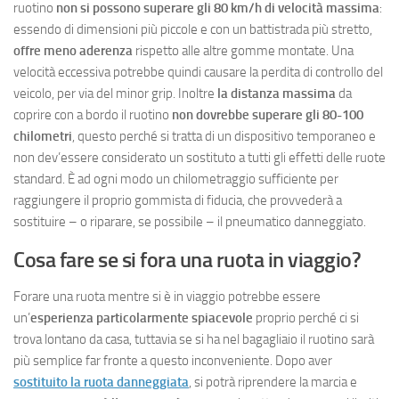
ruotino
non si possono superare gli 80 km/h di velocità massima
:
essendo di dimensioni più piccole e con un battistrada più stretto,
offre meno aderenza
rispetto alle altre gomme montate. Una
velocità eccessiva potrebbe quindi causare la perdita di controllo del
veicolo, per via del minor grip. Inoltre
la distanza massima
da
coprire con a bordo il ruotino
non dovrebbe superare gli 80-100
chilometri
, questo perché si tratta di un dispositivo temporaneo e
non dev’essere considerato un sostituto a tutti gli effetti delle ruote
standard. È ad ogni modo un chilometraggio sufficiente per
raggiungere il proprio gommista di fiducia, che provvederà a
sostituire – o riparare, se possibile – il pneumatico danneggiato.
Cosa fare se si fora una ruota in viaggio?
Forare una ruota mentre si è in viaggio potrebbe essere
un’
esperienza particolarmente spiacevole
proprio perché ci si
trova lontano da casa, tuttavia se si ha nel bagagliaio il ruotino sarà
più semplice far fronte a questo inconveniente. Dopo aver
sostituito la ruota danneggiata
, si potrà riprendere la marcia e