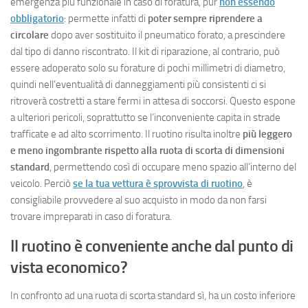
emergenza più funzionale in caso di foratura, pur
non essendo
obbligatorio
: permette infatti di
poter sempre riprendere a
circolare
dopo aver sostituito il pneumatico forato, a prescindere
dal tipo di danno riscontrato. Il kit di riparazione, al contrario, può
essere adoperato solo su forature di pochi millimetri di diametro,
quindi nell’eventualità di danneggiamenti più consistenti ci si
ritroverà costretti a stare fermi in attesa di soccorsi. Questo espone
a ulteriori pericoli, soprattutto se l’inconveniente capita in strade
trafficate e ad alto scorrimento. Il ruotino risulta inoltre
più leggero
e meno ingombrante rispetto alla ruota di scorta di dimensioni
standard
, permettendo così di occupare meno spazio all’interno del
veicolo. Perciò
se la tua vettura è sprovvista di ruotino
, è
consigliabile provvedere al suo acquisto in modo da non farsi
trovare impreparati in caso di foratura.
Il ruotino è conveniente anche dal punto di
vista economico?
In confronto ad una ruota di scorta standard sì, ha un costo inferiore