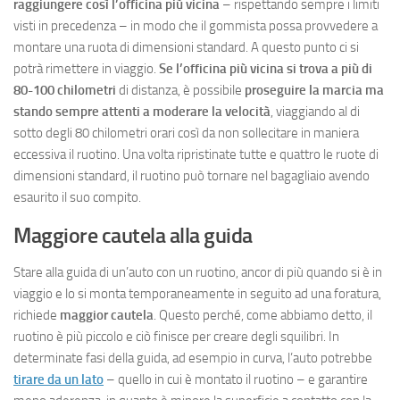
raggiungere così l’officina più vicina
– rispettando sempre i limiti
visti in precedenza – in modo che il gommista possa provvedere a
montare una ruota di dimensioni standard. A questo punto ci si
potrà rimettere in viaggio.
Se l’officina più vicina si trova a più di
80-100 chilometri
di distanza, è possibile
proseguire la marcia ma
stando sempre attenti a moderare la velocità
, viaggiando al di
sotto degli 80 chilometri orari così da non sollecitare in maniera
eccessiva il ruotino. Una volta ripristinate tutte e quattro le ruote di
dimensioni standard, il ruotino può tornare nel bagagliaio avendo
esaurito il suo compito.
Maggiore cautela alla guida
Stare alla guida di un’auto con un ruotino, ancor di più quando si è in
viaggio e lo si monta temporaneamente in seguito ad una foratura,
richiede
maggior cautela
. Questo perché, come abbiamo detto, il
ruotino è più piccolo e ciò finisce per creare degli squilibri. In
determinate fasi della guida, ad esempio in curva, l’auto potrebbe
tirare da un lato
– quello in cui è montato il ruotino – e garantire