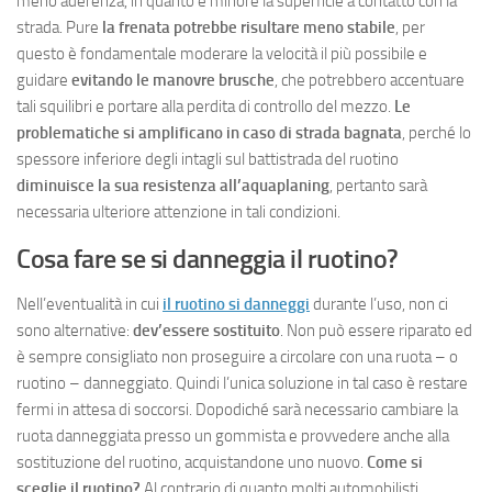
meno aderenza, in quanto è minore la superficie a contatto con la
strada. Pure
la frenata potrebbe risultare meno stabile
, per
questo è fondamentale moderare la velocità il più possibile e
guidare
evitando le manovre brusche
, che potrebbero accentuare
tali squilibri e portare alla perdita di controllo del mezzo.
Le
problematiche si amplificano in caso di strada bagnata
, perché lo
spessore inferiore degli intagli sul battistrada del ruotino
diminuisce la sua resistenza all’aquaplaning
, pertanto sarà
necessaria ulteriore attenzione in tali condizioni.
Cosa fare se si danneggia il ruotino?
Nell’eventualità in cui
il ruotino si danneggi
durante l’uso, non ci
sono alternative:
dev’essere sostituito
. Non può essere riparato ed
è sempre consigliato non proseguire a circolare con una ruota – o
ruotino – danneggiato. Quindi l’unica soluzione in tal caso è restare
fermi in attesa di soccorsi. Dopodiché sarà necessario cambiare la
ruota danneggiata presso un gommista e provvedere anche alla
sostituzione del ruotino, acquistandone uno nuovo.
Come si
sceglie il ruotino?
Al contrario di quanto molti automobilisti