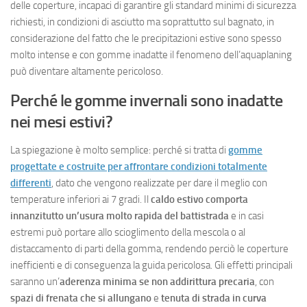
delle coperture, incapaci di garantire gli standard minimi di sicurezza
richiesti, in condizioni di asciutto ma soprattutto sul bagnato, in
considerazione del fatto che le precipitazioni estive sono spesso
molto intense e con gomme inadatte il fenomeno dell’aquaplaning
può diventare altamente pericoloso.
Perché le gomme invernali sono inadatte
nei mesi estivi?
La spiegazione è molto semplice: perché si tratta di
gomme
progettate e costruite per affrontare condizioni totalmente
differenti
, dato che vengono realizzate per dare il meglio con
temperature inferiori ai 7 gradi. Il
caldo estivo comporta
innanzitutto un’usura molto rapida del battistrada
e in casi
estremi può portare allo scioglimento della mescola o al
distaccamento di parti della gomma, rendendo perciò le coperture
inefficienti e di conseguenza la guida pericolosa. Gli effetti principali
saranno un’
aderenza minima se non addirittura precaria
, con
spazi di frenata che si allungano
e
tenuta di strada in curva