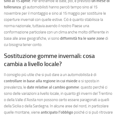
sino al 15 aprile
. Per entrambe le date, poi, è previsto
un mese di
tolleranza
: gli automobilisti hanno perciò tempo sino al 15
novembre per il montaggio e sino al 15 maggio per sostituire le
coperture invernali con quelle estive. Ciò è quanto stabilisce la
norma nazionale, tuttavia avendo il nostro Paese una
conformazione particolare con un clima anche molto differente in
base alle aree geografiche, vi sono
difformità fra le varie zone
di
cui bisogna tener conto.
Sostituzione gomme invernali: cosa
cambia a livello locale?
Il consiglio più utile che si può dare a un automobilista è di
controllare in base alla regione in cui risiede
e si sposta in
prevalenza, le
date relative al cambio gomme
: questo perché ci
sono delle variazioni a livello locale, in quanto gli inverni del Trentino
o della Valle d’Aosta non possono certo essere paragonati a quelli
della Sicilia o della Sardegna. In alcune aree del nord, in particolare
quelle montane, viene
anticipato l’obbligo
poiché ci si può ritrovare