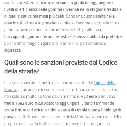
condizioni estreme, poiché
non sono in grado di raggiungere i
livelli di efficienza delle gomme invernali nella stagione fredda e
di quelle estive nei mesi più caldi
. Sono una buona scelta nelle
aree in cui il clima è in prevalenza mite e i fenomeni atmosferici del
periodo invernale non troppo intensi. In tutti gli altri casi,
l’accoppiata gomme termiche-estive è senza dubbio da preferire
,
poiché offre maggiori garanzie in termini di performance e
sicurezza.
Quali sono le sanzioni previste dal Codice
della strada?
In caso di mancato rispetto delle norme sancite dal
Codice della
strada
si può andare incontro a sanzioni di tipo amministrativo ma
non solo. Le multe partono da un minimo di
422 euro
e arrivano
fino a 1682 euro
, a cui possono aggiungersi ulteriori ammende
come il
ritiro del veicolo e della carta di circolazione
e
l’obbligo di
prova
da effettuare presso la sede della Motorizzazione civile della
propria provincia. Si tratta di sanzioni severe, che fungono da