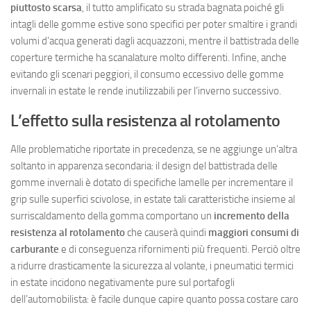
piuttosto scarsa
, il tutto amplificato su strada bagnata poiché gli
intagli delle gomme estive sono specifici per poter smaltire i grandi
volumi d’acqua generati dagli acquazzoni, mentre il battistrada delle
coperture termiche ha scanalature molto differenti. Infine, anche
evitando gli scenari peggiori, il consumo eccessivo delle gomme
invernali in estate le rende inutilizzabili per l’inverno successivo.
L’effetto sulla resistenza al rotolamento
Alle problematiche riportate in precedenza, se ne aggiunge un’altra
soltanto in apparenza secondaria: il design del battistrada delle
gomme invernali è dotato di specifiche lamelle per incrementare il
grip sulle superfici scivolose, in estate tali caratteristiche insieme al
surriscaldamento della gomma comportano un
incremento della
resistenza al rotolamento
che causerà quindi
maggiori consumi di
carburante
e di conseguenza rifornimenti più frequenti. Perciò oltre
a ridurre drasticamente la sicurezza al volante, i pneumatici termici
in estate incidono negativamente pure sul portafogli
dell’automobilista: è facile dunque capire quanto possa costare caro