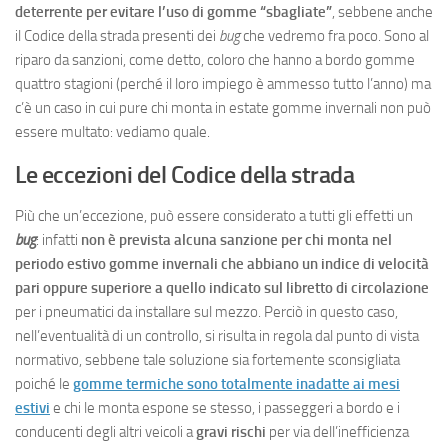
deterrente per evitare l’uso di gomme “sbagliate”
, sebbene anche
il Codice della strada presenti dei
bug
che vedremo fra poco. Sono al
riparo da sanzioni, come detto, coloro che hanno a bordo gomme
quattro stagioni (perché il loro impiego è ammesso tutto l’anno) ma
c’è un caso in cui pure chi monta in estate gomme invernali non può
essere multato: vediamo quale.
Le eccezioni del Codice della strada
Più che un’eccezione, può essere considerato a tutti gli effetti un
bug
: infatti
non è prevista alcuna sanzione per chi monta nel
periodo estivo gomme invernali che abbiano un indice di velocità
pari oppure superiore a quello indicato sul libretto di circolazione
per i pneumatici da installare sul mezzo. Perciò in questo caso,
nell’eventualità di un controllo, si risulta in regola dal punto di vista
normativo, sebbene tale soluzione sia fortemente sconsigliata
poiché le
gomme termiche sono totalmente inadatte ai mesi
estivi
e chi le monta espone se stesso, i passeggeri a bordo e i
conducenti degli altri veicoli a
gravi rischi
per via dell’inefficienza