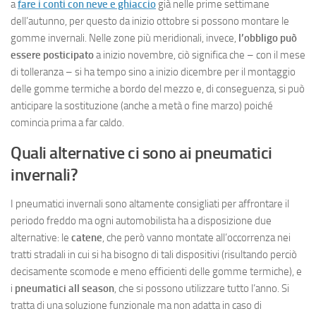
a
fare i conti con neve e ghiaccio
già nelle prime settimane
dell’autunno, per questo da inizio ottobre si possono montare le
gomme invernali. Nelle zone più meridionali, invece,
l’obbligo può
essere posticipato
a inizio novembre, ciò significa che – con il mese
di tolleranza – si ha tempo sino a inizio dicembre per il montaggio
delle gomme termiche a bordo del mezzo e, di conseguenza, si può
anticipare la sostituzione (anche a metà o fine marzo) poiché
comincia prima a far caldo.
Quali alternative ci sono ai pneumatici
invernali?
I pneumatici invernali sono altamente consigliati per affrontare il
periodo freddo ma ogni automobilista ha a disposizione due
alternative: le
catene
, che però vanno montate all’occorrenza nei
tratti stradali in cui si ha bisogno di tali dispositivi (risultando perciò
decisamente scomode e meno efficienti delle gomme termiche), e
i
pneumatici all season
, che si possono utilizzare tutto l’anno. Si
tratta di una soluzione funzionale ma non adatta in caso di