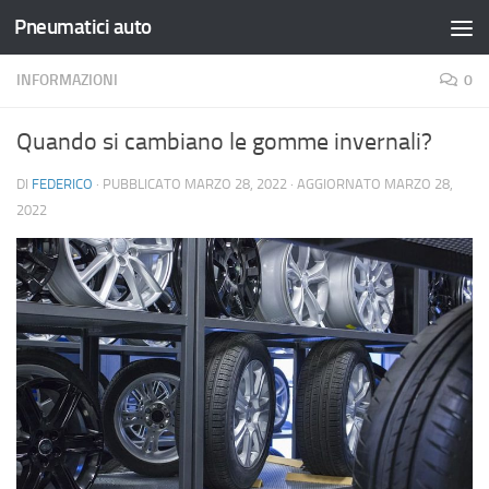
Pneumatici auto
Salta al contenuto
INFORMAZIONI
0
Quando si cambiano le gomme invernali?
DI
FEDERICO
· PUBBLICATO
MARZO 28, 2022
· AGGIORNATO
MARZO 28,
2022