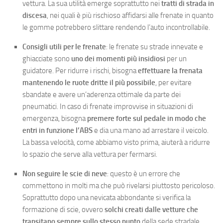
vettura. La sua utilità emerge soprattutto nei
tratti di strada in
discesa
, nei quali è più rischioso affidarsi alle frenate in quanto
le gomme potrebbero slittare rendendo l’auto incontrollabile.
Consigli utili per le frenate
: le frenate su strade innevate e
ghiacciate sono
uno dei momenti più insidiosi
per un
guidatore. Per ridurre i rischi, bisogna
effettuare la frenata
mantenendo le ruote dritte il più possibile
, per evitare
sbandate e avere un’aderenza ottimale da parte dei
pneumatici. In caso di frenate improvvise in situazioni di
emergenza, bisogna
premere forte sul pedale in modo che
entri in funzione l’ABS
e dia una mano ad arrestare il veicolo.
La bassa velocità, come abbiamo visto prima, aiuterà a ridurre
lo spazio che serve alla vettura per fermarsi.
Non seguire le scie di neve
: questo è un errore che
commettono in molti ma che può rivelarsi piuttosto pericoloso.
Soprattutto dopo una nevicata abbondante si verifica la
formazione di scie, ovvero
solchi creati dalle vetture che
transitano sempre sullo stesso punto
della sede stradale.