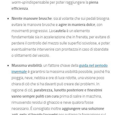
warm-up
indispensabile per poter raggiungere la
piena
efficienza
.
Niente manovre brusche
: sia al volante che sui pedali bisogna
evitare le manovre brusche e
agire in maniera dolce
, con
movimenti progressivi. La
cautela
è un elemento
fondamentale sia in accelerazione che in frenata, per evitare di
perdere il controllo del mezzo sulle superfici scivolose, e poter
eventualmente intervenire con prontezza in caso di sbandate
o slittamenti del veicolo.
Massima visibilità
: un fattore chiave della
guida nel periodo
invernale
è garantirsi la massima visibilità possibile, poiché fra
pioggia, neve, nebbia e ore di luce ridotte, una visione poco
chiara di ciò che si ha davanti può creare dei problemi. In
ragione di ciò,
parabrezza, lunotto posteriore e finestrini
vanno sempre puliti con cura
prima di salire in macchina,
rimuovendo residui di ghiaccio e neve qualora fosse
necessario. È consigliato inoltre
aggiungere una soluzione
anti-gelo al liquido lavavetri
per evitarne la formazione sul