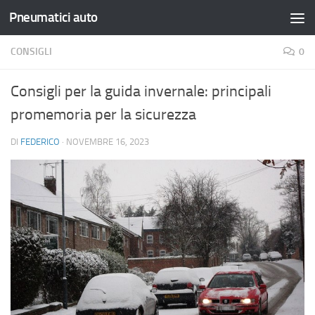
Pneumatici auto
Salta al contenuto
CONSIGLI
0
Consigli per la guida invernale: principali
promemoria per la sicurezza
DI
FEDERICO
·
NOVEMBRE 16, 2023