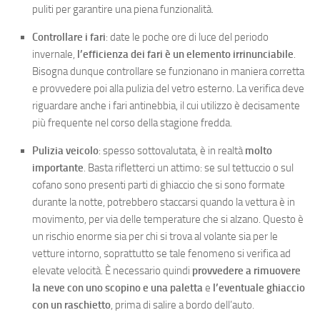
puliti per garantire una piena funzionalità.
Controllare i fari
: date le poche ore di luce del periodo
invernale,
l’efficienza dei fari è un elemento irrinunciabile
.
Bisogna dunque controllare se funzionano in maniera corretta
e provvedere poi alla pulizia del vetro esterno. La verifica deve
riguardare anche i fari antinebbia, il cui utilizzo è decisamente
più frequente nel corso della stagione fredda.
Pulizia veicolo
: spesso sottovalutata, è in realtà
molto
importante
. Basta rifletterci un attimo: se sul tettuccio o sul
cofano sono presenti parti di ghiaccio che si sono formate
durante la notte, potrebbero staccarsi quando la vettura è in
movimento, per via delle temperature che si alzano. Questo è
un rischio enorme sia per chi si trova al volante sia per le
vetture intorno, soprattutto se tale fenomeno si verifica ad
elevate velocità. È necessario quindi
provvedere a rimuovere
la neve con uno scopino e una paletta
e
l’eventuale ghiaccio
con un raschietto
, prima di salire a bordo dell’auto.