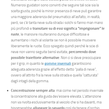
Numerosi guidatori sono convinti che seguire tali scie sia la
scelta giusta, poiché la minor presenza di neve può garantire
una maggiore aderenza del pneumatico all’asfalto; in realtà,
però, se c’è tanta neve sulla strada i solchi si fanno man mano
più profondi e
transitare su di essi significa “imprigionare” le
ruote
, le manovre risulteranno dunque difficoltose e
aumentano i rischi al volante se non è possibile muovere
liberamente le ruote. Ecco spiegato quindi perché le scie di
neve non vanno seguite bensì evitate,
percorrendo dove
possibile traiettorie alternative
. Non ci si deve preoccupare
per il grip, in quanto le
gomme invernali
garantiscono
adeguata aderenza grazie all’effetto detto “palla di neve”,
ovvero all’attrito fra la neve sulla strada e quella “catturata”
dagli intagli della gomma.
Concentrazione sempre alta
: mai come nel periodo invernale
la concentrazione alla guida dev’essere elevata. L’attenzione
non va rivolta esclusivamente al veicolo che si ha davanti, ma
bisognerebbe
allungare lo sguardo
così da tenere d’occhio