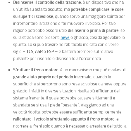
Disinserire il controllo della trazione
: è un dispositivo che ha
un’utilità su asfalto asciutto, ma
potrebbe complicare le cose
su superfici scivolose
, quando serve una maggiore spinta per
incrementare la trazione e far muovere il veicolo. Per tale
ragione potrebbe essere utile
disinserirlo prima di partire
, se
sulla strada sono presenti
neve
o ghiaccio, così da agevolare lo
spunto. Lo si può trovare nell’abitacolo indicato con diverse
sigle –
TCS
,
ASR
o
ESP
– e basterà premere sul relativo
pulsante per inserirlo o disinserirlo all’occorrenza.
Sfruttare il freno motore
: è un meccanismo che può rivelarsi
di
grande aiuto proprio nel periodo invernale
, quando le
superfici che si percorrono sono rese scivolose da neve oppure
ghiaccio. Infatti in diverse situazioni risulta più efficiente del
sistema frenante, il quale potrebbe causare slittamenti e
sbandate se si usa il piede “pesante”. Viaggiando ad una
velocità ridotta, potrebbe essere sufficiente semplicemente
rallentare il veicolo sfruttando appunto il freno motore
, e
ricorrere ai freni solo quando è necessario arrestare del tutto la